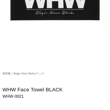
アクリルスタンド・アクセサリー・帽子
缶バッジ・ステッカー
生活雑貨・菓子・ゲーム
工藤大輝グッズ
岩岡徹グッズ
大野雄大グッズ
花村想太｜Natural Lag(ナチュラルラグ)グッズ
和田颯｜Wagic Hour Worksグッズ
和田颯｜Wagic Hour Worksグッズ
写真集・パンフレット
WHW Face Towel BLACK
クリスマスアイテム
WHW-0021
EC限定グッズ