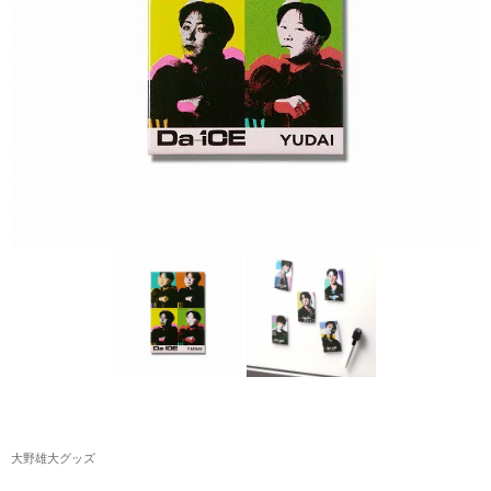
アクリルスタンド・アクセサリー・帽子
缶バッジ・ステッカー
生活雑貨・菓子・ゲーム
工藤大輝グッズ
岩岡徹グッズ
大野雄大グッズ
花村想太｜Natural Lag(ナチュラルラグ)グッズ
和田颯｜Wagic Hour Worksグッズ
写真集・パンフレット
クリスマスアイテム
大野雄大グッズ
EC限定グッズ