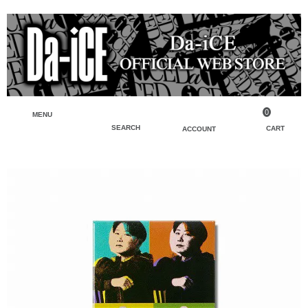
0
MENU
SEARCH
CART
ACCOUNT
ペンライト・ブレスレットライト
マイアカウント
検索
フェイスタオル・タオル
会員登録
Tシャツ・シャツ
ログイン
パーカー・スウェット・ブルゾン
バッグ・ポーチ
キーホルダー・チャーム