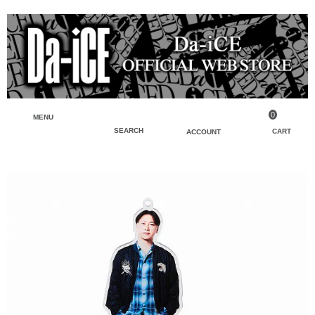
0
MENU
SEARCH
CART
ACCOUNT
ペンライト・ブレスレットライト
マイアカウント
検索
フェイスタオル・タオル
会員登録
Tシャツ・シャツ
ログイン
パーカー・スウェット・ブルゾン
バッグ・ポーチ
キーホルダー・チャーム