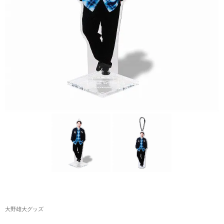
アクリルスタンド・アクセサリー・帽子
缶バッジ・ステッカー
生活雑貨・菓子・ゲーム
工藤大輝グッズ
岩岡徹グッズ
大野雄大グッズ
花村想太｜Natural Lag(ナチュラルラグ)グッズ
和田颯｜Wagic Hour Worksグッズ
写真集・パンフレット
クリスマスアイテム
大野雄大グッズ
EC限定グッズ