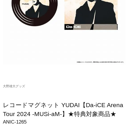
アクリルスタンド・アクセサリー・帽子
缶バッジ・ステッカー
生活雑貨・菓子・ゲーム
工藤大輝グッズ
岩岡徹グッズ
大野雄大グッズ
花村想太｜Natural Lag(ナチュラルラグ)グッズ
大野雄大グッズ
和田颯｜Wagic Hour Worksグッズ
写真集・パンフレット
レコードマグネット YUDAI【Da-iCE Arena
クリスマスアイテム
Tour 2024 -MUSi-aM-】★特典対象商品★
ANIC-1265
EC限定グッズ