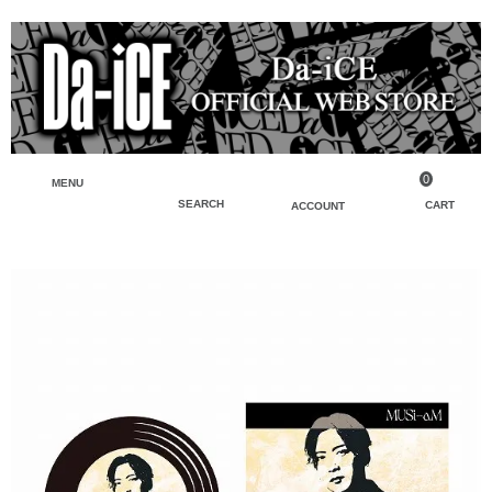
0
MENU
SEARCH
CART
ACCOUNT
ペンライト・ブレスレットライト
マイアカウント
検索
フェイスタオル・タオル
会員登録
Tシャツ・シャツ
ログイン
パーカー・スウェット・ブルゾン
バッグ・ポーチ
キーホルダー・チャーム