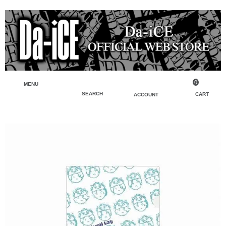
0
MENU
SEARCH
CART
ACCOUNT
ペンライト・ブレスレットライト
マイアカウント
検索
フェイスタオル・タオル
会員登録
Tシャツ・シャツ
ログイン
パーカー・スウェット・ブルゾン
バッグ・ポーチ
キーホルダー・チャーム