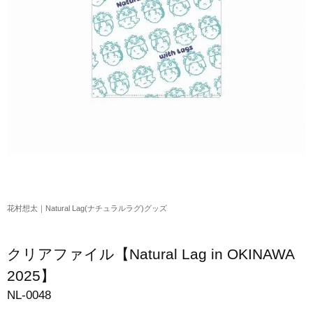
アクリルスタンド・アクセサリー・帽子
缶バッジ・ステッカー
生活雑貨・菓子・ゲーム
工藤大輝グッズ
岩岡徹グッズ
大野雄大グッズ
花村想太｜Natural Lag(ナチュラルラグ)グッズ
花村想太｜Natural Lag(ナチュラルラグ)グッズ
和田颯｜Wagic Hour Worksグッズ
写真集・パンフレット
クリアファイル【Natural Lag in OKINAWA
クリスマスアイテム
2025】
NL-0048
EC限定グッズ