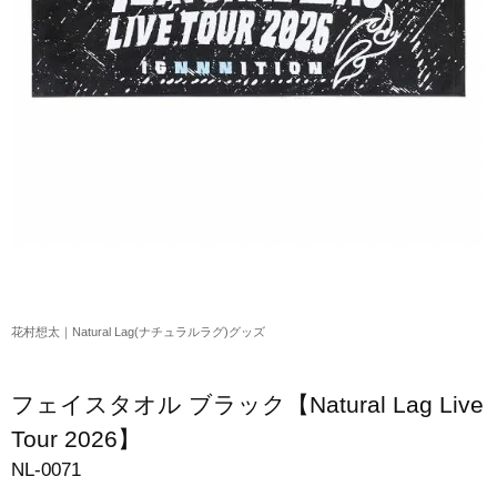
アクリルスタンド・アクセサリー・帽子
缶バッジ・ステッカー
生活雑貨・菓子・ゲーム
工藤大輝グッズ
岩岡徹グッズ
大野雄大グッズ
花村想太｜Natural Lag(ナチュラルラグ)グッズ
花村想太｜Natural Lag(ナチュラルラグ)グッズ
和田颯｜Wagic Hour Worksグッズ
写真集・パンフレット
フェイスタオル ブラック【Natural Lag Live
クリスマスアイテム
Tour 2026】
NL-0071
EC限定グッズ