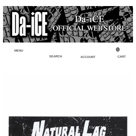
0
MENU
SEARCH
CART
ACCOUNT
ペンライト・ブレスレットライト
マイアカウント
検索
フェイスタオル・タオル
会員登録
Tシャツ・シャツ
ログイン
パーカー・スウェット・ブルゾン
バッグ・ポーチ
キーホルダー・チャーム