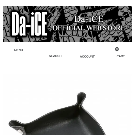
0
MENU
SEARCH
CART
ACCOUNT
ペンライト・ブレスレットライト
マイアカウント
検索
フェイスタオル・タオル
会員登録
Tシャツ・シャツ
ログイン
パーカー・スウェット・ブルゾン
バッグ・ポーチ
キーホルダー・チャーム