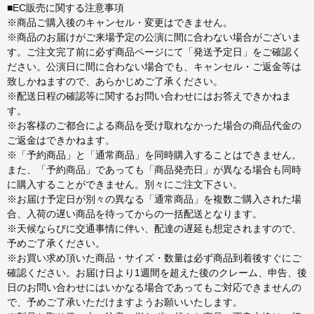
■EC販売に関する注意事項
※商品ご購入後のキャンセル・変更はできません。
※商品のお届けがご来場予定の公演に間に合わない場合がございま
す。ご注文完了前に必ず商品ページにて「発送予定日」をご確認く
ださい。公演日に間に合わない場合でも、キャンセル・ご返金等は
致しかねますので、あらかじめご了承ください。
※配送日程の確認等に関するお問い合わせにはお答えできかねま
す。
※お客様のご都合による商品を受け取れなかった場合の商品代金の
ご返金はできかねます。
※「予約商品」と「通常商品」を同時購入することはできません。
また、「予約商品」であっても「商品発売日」が異なる場合も同時
に購入することができません。別々にご注文下さい。
※お届け予定日が別々の異なる「通常商品」を複数ご購入された場
合、入荷の遅い商品を待ってからの一括配送となります。
※天候ならびに交通事情に伴い、配達の遅延も想定されますので、
予めご了承ください。
※お買い求め頂いた商品・サイズ・数量は必ず商品到着後すぐにご
確認ください。お届け日より1週間を超えた後のクレーム、申告、後
日のお問い合わせにはいかなる場合であってもご対応できませんの
で、予めご了承いただけますようお願いいたします。