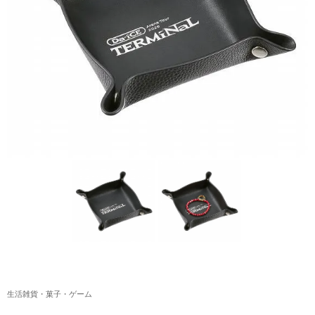
アクリルスタンド・アクセサリー・帽子
缶バッジ・ステッカー
生活雑貨・菓子・ゲーム
工藤大輝グッズ
岩岡徹グッズ
大野雄大グッズ
花村想太｜Natural Lag(ナチュラルラグ)グッズ
和田颯｜Wagic Hour Worksグッズ
写真集・パンフレット
クリスマスアイテム
生活雑貨・菓子・ゲーム
EC限定グッズ