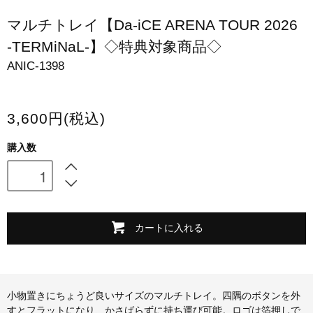
スマホケース・モバイルバッテリー
マルチトレイ【Da-iCE ARENA TOUR 2026
-TERMiNaL-】◇特典対象商品◇
会場限定グッズ
ANIC-1398
3,600円(税込)
購入数
カートに入れる
小物置きにちょうど良いサイズのマルチトレイ。四隅のボタンを外
すとフラットになり、かさばらずに持ち運び可能。ロゴは箔押しで