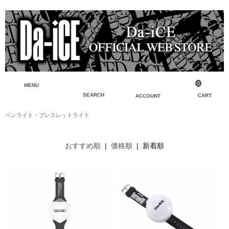
0
MENU
SEARCH
CART
ACCOUNT
ペンライト・ブレスレットライト
ペンライト・ブレスレットライト
マイアカウント
検索
フェイスタオル・タオル
会員登録
おすすめ順
|
価格順
| 新着順
Tシャツ・シャツ
ログイン
パーカー・スウェット・ブルゾン
バッグ・ポーチ
キーホルダー・チャーム