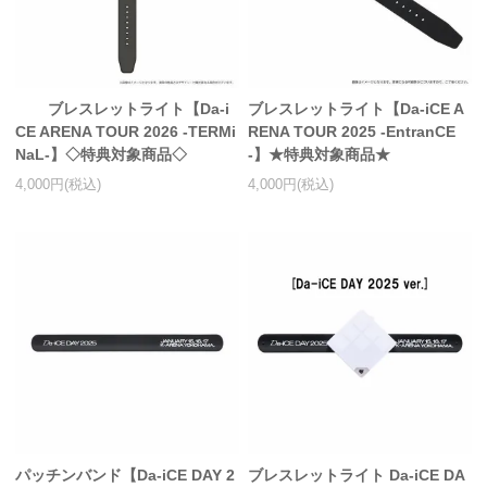
アクリルスタンド・アクセサリー・帽子
缶バッジ・ステッカー
ブレスレットライト【Da-i
ブレスレットライト【Da-iCE A
生活雑貨・菓子・ゲーム
CE ARENA TOUR 2026 -TERMi
RENA TOUR 2025 -EntranCE
NaL-】◇特典対象商品◇
-】★特典対象商品★
工藤大輝グッズ
4,000円(税込)
4,000円(税込)
岩岡徹グッズ
大野雄大グッズ
花村想太｜Natural Lag(ナチュラルラグ)グッズ
和田颯｜Wagic Hour Worksグッズ
写真集・パンフレット
クリスマスアイテム
EC限定グッズ
パッチンバンド【Da-iCE DAY 2
ブレスレットライト Da-iCE DA