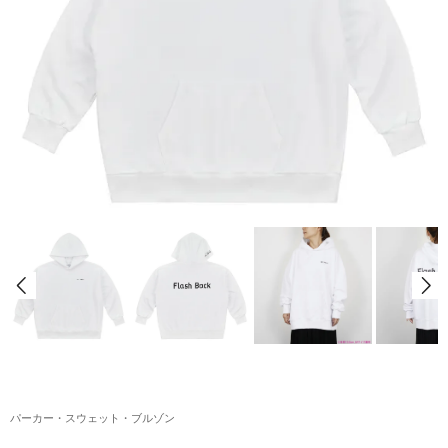
アクリルスタンド・アクセサリー・帽子
缶バッジ・ステッカー
生活雑貨・菓子・ゲーム
工藤大輝グッズ
岩岡徹グッズ
大野雄大グッズ
花村想太｜Natural Lag(ナチュラルラグ)グッズ
和田颯｜Wagic Hour Worksグッズ
写真集・パンフレット
クリスマスアイテム
パーカー・スウェット・ブルゾン
EC限定グッズ