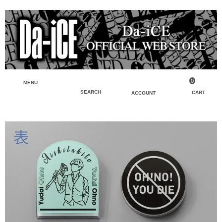
0
MENU
SEARCH
CART
ACCOUNT
ペンライト・ブレスレットライト
マイアカウント
検索
フェイスタオル・タオル
会員登録
Tシャツ・シャツ
ログイン
パーカー・スウェット・ブルゾン
バッグ・ポーチ
キーホルダー・チャーム