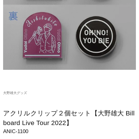
アクリルスタンド・アクセサリー・帽子
缶バッジ・ステッカー
生活雑貨・菓子・ゲーム
工藤大輝グッズ
岩岡徹グッズ
大野雄大グッズ
花村想太｜Natural Lag(ナチュラルラグ)グッズ
大野雄大グッズ
和田颯｜Wagic Hour Worksグッズ
写真集・パンフレット
アクリルクリップ２個セット【大野雄大 Bill
クリスマスアイテム
board Live Tour 2022】
ANIC-1100
EC限定グッズ