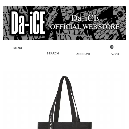
0
MENU
SEARCH
CART
ACCOUNT
ペンライト・ブレスレットライト
マイアカウント
検索
フェイスタオル・タオル
会員登録
Tシャツ・シャツ
ログイン
パーカー・スウェット・ブルゾン
バッグ・ポーチ
キーホルダー・チャーム