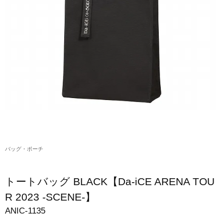
アクリルスタンド・アクセサリー・帽子
缶バッジ・ステッカー
生活雑貨・菓子・ゲーム
工藤大輝グッズ
岩岡徹グッズ
大野雄大グッズ
花村想太｜Natural Lag(ナチュラルラグ)グッズ
バッグ・ポーチ
和田颯｜Wagic Hour Worksグッズ
写真集・パンフレット
トートバッグ BLACK【Da-iCE ARENA TOU
クリスマスアイテム
R 2023 -SCENE-】
ANIC-1135
EC限定グッズ