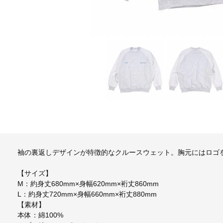
袖の裏返しデザインが特徴的なクルースウェット。胸元にはロゴ
【サイズ】
M：約身丈680mm×身幅620mm×裄丈860mm
L：約身丈720mm×身幅660mm×裄丈880mm
【素材】
本体：綿100%