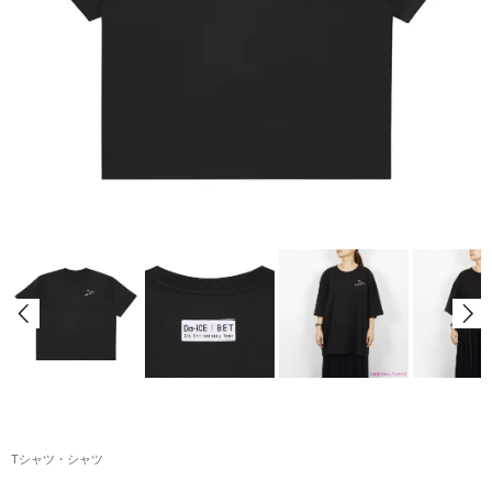
アクリルスタンド・アクセサリー・帽子
缶バッジ・ステッカー
生活雑貨・菓子・ゲーム
工藤大輝グッズ
岩岡徹グッズ
大野雄大グッズ
花村想太｜Natural Lag(ナチュラルラグ)グッズ
和田颯｜Wagic Hour Worksグッズ
写真集・パンフレット
クリスマスアイテム
Tシャツ・シャツ
EC限定グッズ